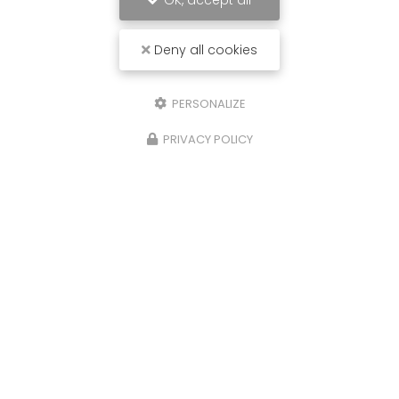
OK, accept all
Deny all cookies
Prestataire de santé à domicile
à Tullins
11 boulevard Michel Perret - 38210 TULLINS
PERSONALIZE
06 33 35 50 81
/
07 65 28 82 27
PRIVACY POLICY
Suivez-nous sur les réseaux sociaux :
Voir
+
d'infos sur
facebook
Envoyez un message
Nom Prénom
Société