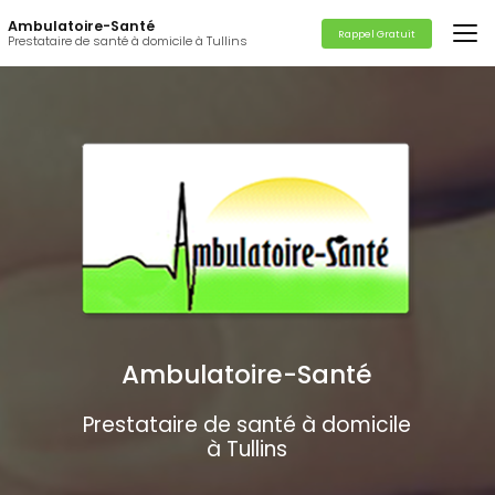
Aller
Ambulatoire-Santé
au
Rappel Gratuit
Prestataire de santé à domicile à Tullins
contenu
principal
Ambulatoire-Santé
Prestataire de santé à domicile
à Tullins