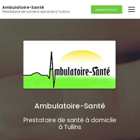
Aller
Ambulatoire-Santé
au
Rappel Gratuit
Prestataire de santé à domicile à Tullins
contenu
principal
Ambulatoire-Santé
Prestataire de santé à domicile
à Tullins