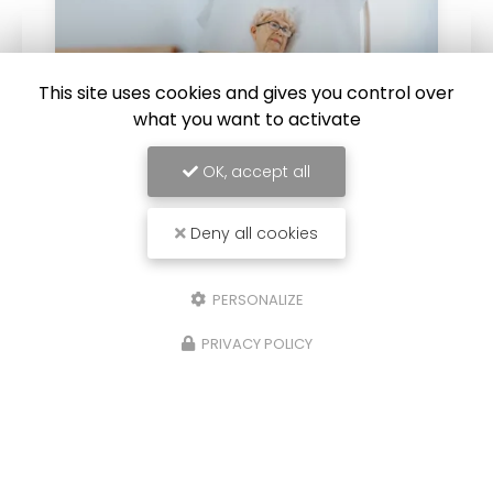
This site uses cookies and gives you control over
what you want to activate
OK, accept all
Deny all cookies
21/04/2026
Location et ou vente de lit médicalisé
PERSONALIZE
lève patient à Chambéry
PRIVACY POLICY
Location et ou vente de lit médicalisé lève
patient à Chambéry
répond aux besoins des
personnes en perte d’autonomie, en
convalescence ou nécessitant un
accompagnement spécifique à…