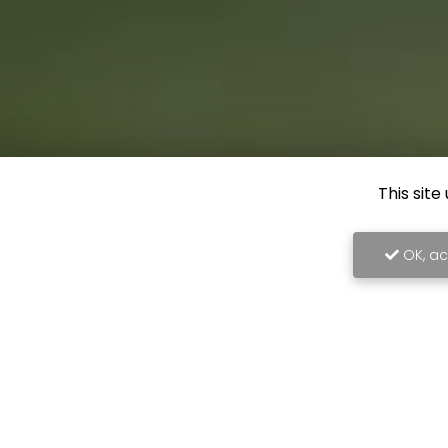
This sit
OK, ac