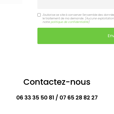
J'autorise ce site à conserver l'ensemble des donnée
le traitement de ma demande.
(Aucune exploitation
notre
politique de confidentialité
)
Contactez-nous
06 33 35 50 81
/
07 65 28 82 27