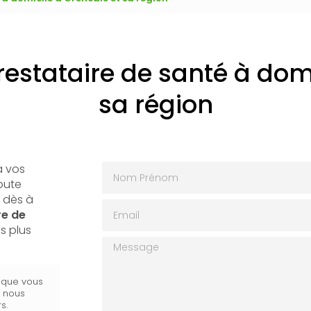
restataire de santé à domi
sa région
Nom Prénom
 vos
toute
 dès à
Email
re de
s plus
Message
s que vous
s nous
s.