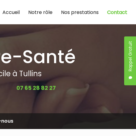
Accueil
Notre rôle
Nos prestations
Contact
Rappel Gratuit
re-Santé
le à Tullins
07 65 28 82 27
-nous