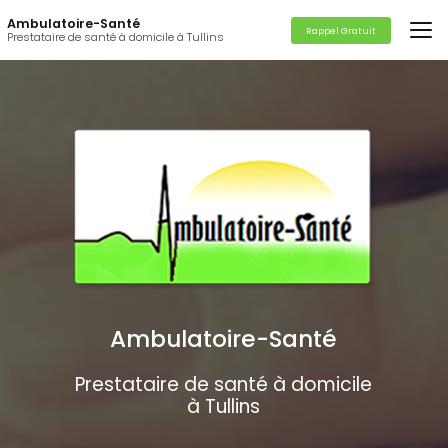
Aller
Ambulatoire-Santé
au
Rappel Gratuit
Prestataire de santé à domicile à Tullins
contenu
principal
Ambulatoire-Santé
Prestataire de santé à domicile
à Tullins