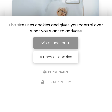
This site uses cookies and gives you control over
what you want to activate
OK, accept all
Deny all cookies
21/04/2026
PERSONALIZE
Location et ou vente de lit médicalisé
lève patient à Chambéry
PRIVACY POLICY
Location et ou vente de lit médicalisé lève
patient à Chambéry
répond aux besoins des
personnes en perte d’autonomie, en
convalescence ou nécessitant un
accompagnement spécifique à…