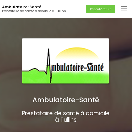
Aller
Ambulatoire-Santé
au
Rappel Gratuit
Prestataire de santé à domicile à Tullins
contenu
principal
Ambulatoire-Santé
Prestataire de santé à domicile
à Tullins