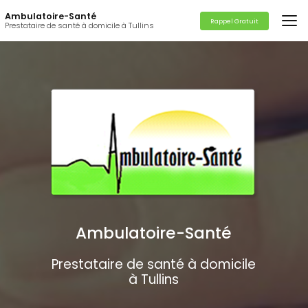
Aller
Ambulatoire-Santé
au
Rappel Gratuit
Prestataire de santé à domicile à Tullins
contenu
principal
Ambulatoire-Santé
Prestataire de santé à domicile
à Tullins