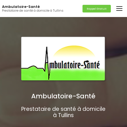
Aller
Ambulatoire-Santé
au
Rappel Gratuit
Prestataire de santé à domicile à Tullins
contenu
principal
Ambulatoire-Santé
Prestataire de santé à domicile
à Tullins