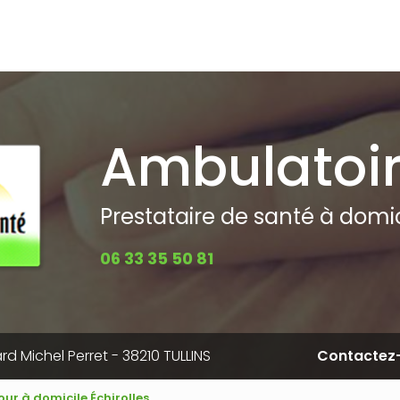
pale
Ambulatoi
Prestataire de santé à domici
06 33 35 50 81
rd Michel Perret - 38210 TULLINS
Contactez
our à domicile Échirolles