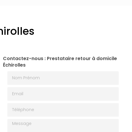
irolles
Contactez-nous : Prestataire retour à domicile
Échirolles
Nom Prénom
Email
Téléphone
Message