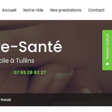
Accueil
Notre rôle
Nos prestations
Contact
Rappel Gratuit
re-Santé
le à Tullins
07 65 28 82 27
-nous