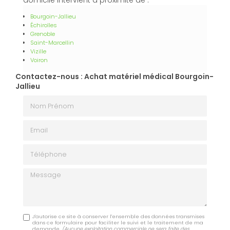
domicile intervient à proximité de :
Bourgoin-Jallieu
Échirolles
Grenoble
Saint-Marcellin
Vizille
Voiron
Contactez-nous : Achat matériel médical Bourgoin-
Jallieu
Nom Prénom
Email
Téléphone
Message
J'autorise ce site à conserver l'ensemble des données transmises
dans ce formulaire pour faciliter le suivi et le traitement de ma
demande.
(Aucune exploitation commerciale ne sera faite des