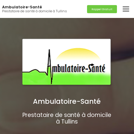
Aller
Ambulatoire-Santé
au
Rappel Gratuit
Prestataire de santé à domicile à Tullins
contenu
principal
Ambulatoire-Santé
Prestataire de santé à domicile
à Tullins