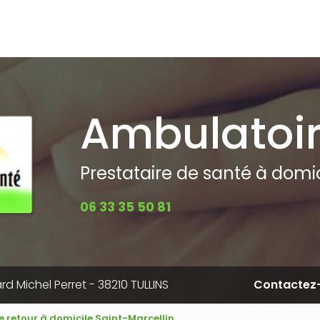
pale
Ambulatoi
Prestataire de santé à domici
06 33 35 50 81
rd Michel Perret - 38210 TULLINS
Contactez
e retour à domicile Saint-Marcellin