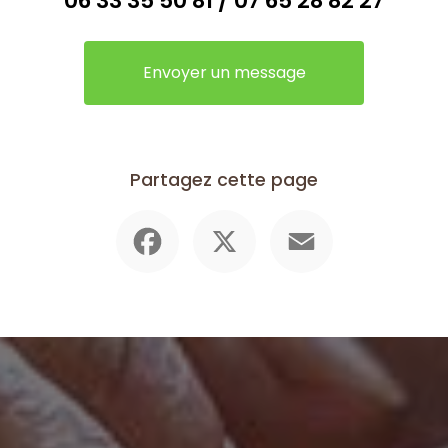
06 33 35 50 81
/
07 65 28 82 27
Envoyer un message
Partagez cette page
Facebook
X
Email