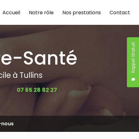
Accueil
Notre rôle
Nos prestations
Contact
Rappel Gratuit
re-Santé
le à Tullins
07 65 28 82 27
-nous