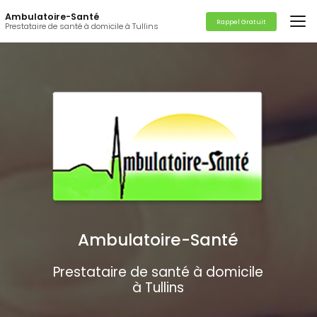
Aller
Ambulatoire-Santé
au
Rappel Gratuit
Prestataire de santé à domicile à Tullins
contenu
principal
Ambulatoire-Santé
Prestataire de santé à domicile
à Tullins