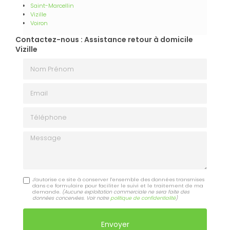
Saint-Marcellin
Vizille
Voiron
Contactez-nous : Assistance retour à domicile
Vizille
Nom Prénom
Email
Téléphone
Message
J'autorise ce site à conserver l'ensemble des données transmises
dans ce formulaire pour faciliter le suivi et le traitement de ma
demande.
(Aucune exploitation commerciale ne sera faite des
données concervées. Voir notre
politique de confidentialité
)