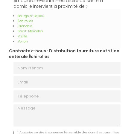
Ambulatoire-Santé Prestataire de santé à
domicile intervient à proximité de :
Bourgoin-Jallieu
Échirolles
Grenoble
Saint-Marcellin
Vizille
Voiron
Contactez-nous : Distribution fourniture nutrition
entérale Échirolles
Nom Prénom
Email
Téléphone
Message
J'autorise ce site à conserver l'ensemble des données transmises