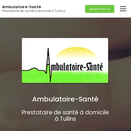
Aller
Ambulatoire-Santé
au
Rappel Gratuit
Prestataire de santé à domicile à Tullins
contenu
principal
Ambulatoire-Santé
Prestataire de santé à domicile
à Tullins