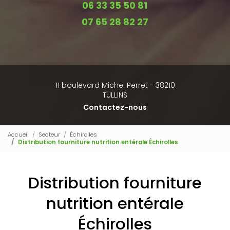
06 33 35 50 81
07 65 28 82 27
11 boulevard Michel Perret - 38210
TULLINS
Contactez-nous
Accueil
Secteur
Échirolles
Distribution fourniture nutrition entérale Échirolles
Distribution fourniture
nutrition entérale
Échirolles