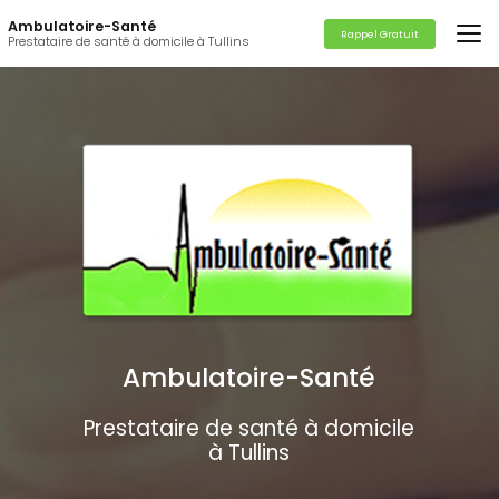
Aller
Ambulatoire-Santé
au
Rappel Gratuit
Prestataire de santé à domicile à Tullins
contenu
principal
Ambulatoire-Santé
Prestataire de santé à domicile
à Tullins