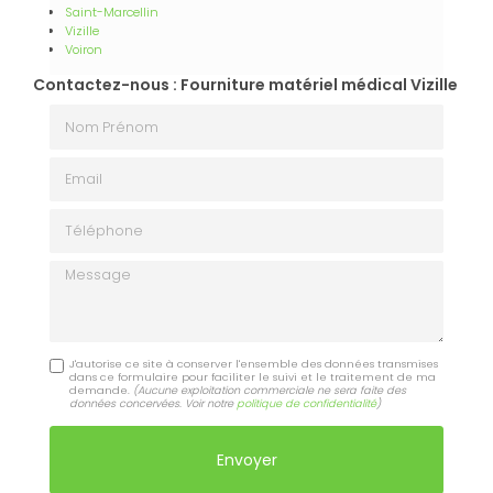
Saint-Marcellin
Vizille
Voiron
Contactez-nous : Fourniture matériel médical Vizille
Nom Prénom
Email
Téléphone
Message
J'autorise ce site à conserver l'ensemble des données transmises
dans ce formulaire pour faciliter le suivi et le traitement de ma
demande.
(Aucune exploitation commerciale ne sera faite des
données concervées. Voir notre
politique de confidentialité
)