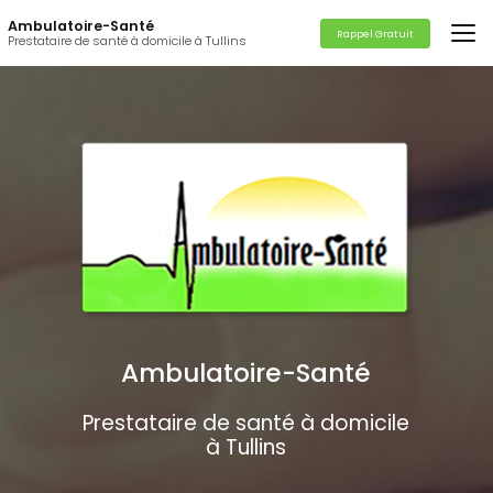
Aller
Ambulatoire-Santé
au
Rappel Gratuit
Prestataire de santé à domicile à Tullins
contenu
principal
Ambulatoire-Santé
Prestataire de santé à domicile
à Tullins