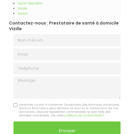
Saint-Marcellin
Vizille
Voiron
Contactez-nous : Prestataire de santé à domicile
Vizille
Nom Prénom
Email
Téléphone
Message
J'autorise ce site à conserver l'ensemble des données transmises
dans ce formulaire pour faciliter le suivi et le traitement de ma
demande.
(Aucune exploitation commerciale ne sera faite des
données concervées. Voir notre
politique de confidentialité
)