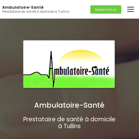
Aller
Ambulatoire-Santé
au
Rappel Gratuit
Prestataire de santé à domicile à Tullins
contenu
principal
Ambulatoire-Santé
Prestataire de santé à domicile
à Tullins