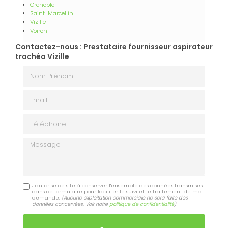
Grenoble
Saint-Marcellin
Vizille
Voiron
Contactez-nous : Prestataire fournisseur aspirateur
trachéo Vizille
Nom Prénom
Email
Téléphone
Message
J'autorise ce site à conserver l'ensemble des données transmises
dans ce formulaire pour faciliter le suivi et le traitement de ma
demande.
(Aucune exploitation commerciale ne sera faite des
données concervées. Voir notre
politique de confidentialité
)