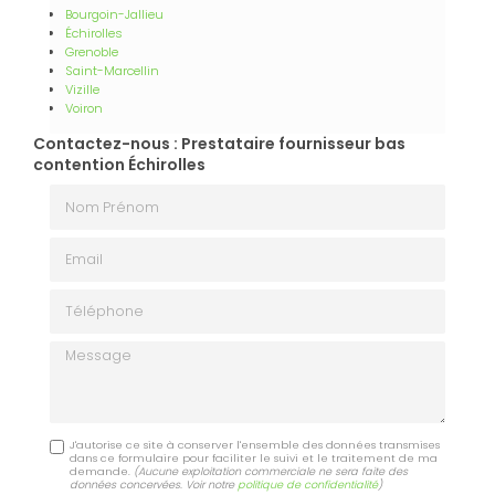
Bourgoin-Jallieu
Échirolles
Grenoble
Saint-Marcellin
Vizille
Voiron
Contactez-nous : Prestataire fournisseur bas
contention Échirolles
Nom Prénom
Email
Téléphone
Message
J'autorise ce site à conserver l'ensemble des données transmises
dans ce formulaire pour faciliter le suivi et le traitement de ma
demande.
(Aucune exploitation commerciale ne sera faite des
données concervées. Voir notre
politique de confidentialité
)