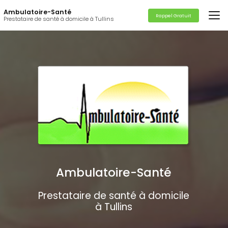
Aller
Ambulatoire-Santé
au
Rappel Gratuit
Prestataire de santé à domicile à Tullins
contenu
principal
Ambulatoire-Santé
Prestataire de santé à domicile
à Tullins