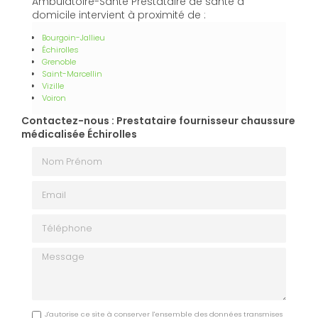
Ambulatoire-Santé Prestataire de santé à
domicile intervient à proximité de :
Bourgoin-Jallieu
Échirolles
Grenoble
Saint-Marcellin
Vizille
Voiron
Contactez-nous : Prestataire fournisseur chaussure
médicalisée Échirolles
Nom Prénom
Email
Téléphone
Message
J'autorise ce site à conserver l'ensemble des données transmises