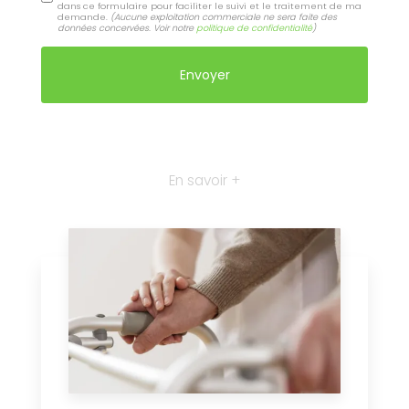
dans ce formulaire pour faciliter le suivi et le traitement de ma
demande.
(Aucune exploitation commerciale ne sera faite des
données concervées. Voir notre
politique de confidentialité
)
En savoir +