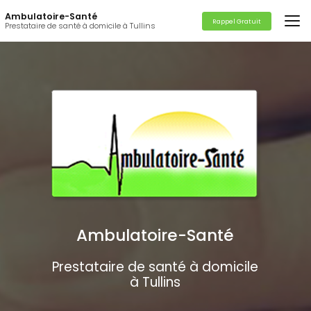
Aller
Ambulatoire-Santé
au
Rappel Gratuit
Prestataire de santé à domicile à Tullins
contenu
principal
Ambulatoire-Santé
Prestataire de santé à domicile
à Tullins