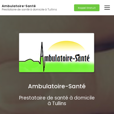
Aller
Ambulatoire-Santé
au
Rappel Gratuit
Prestataire de santé à domicile à Tullins
contenu
principal
Ambulatoire-Santé
Prestataire de santé à domicile
à Tullins