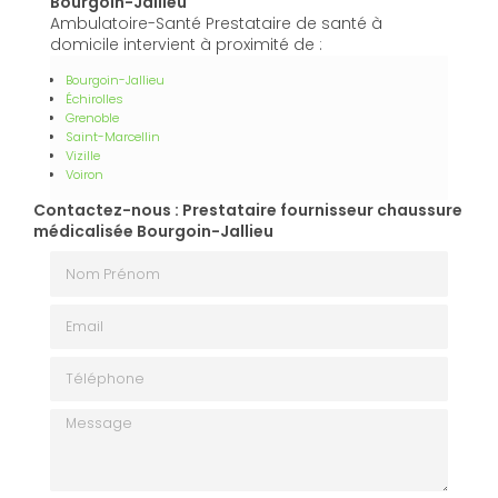
Bourgoin-Jallieu
Ambulatoire-Santé Prestataire de santé à
domicile intervient à proximité de :
Bourgoin-Jallieu
Échirolles
Grenoble
Saint-Marcellin
Vizille
Voiron
Contactez-nous : Prestataire fournisseur chaussure
médicalisée Bourgoin-Jallieu
Nom Prénom
Email
Téléphone
Message