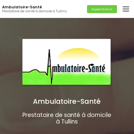
Aller
Ambulatoire-Santé
au
Rappel Gratuit
Prestataire de santé à domicile à Tullins
contenu
principal
Ambulatoire-Santé
Prestataire de santé à domicile
à Tullins