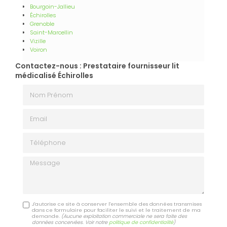
Bourgoin-Jallieu
Échirolles
Grenoble
Saint-Marcellin
Vizille
Voiron
Contactez-nous : Prestataire fournisseur lit
médicalisé Échirolles
Nom Prénom
Email
Téléphone
Message
J'autorise ce site à conserver l'ensemble des données transmises
dans ce formulaire pour faciliter le suivi et le traitement de ma
demande.
(Aucune exploitation commerciale ne sera faite des
données concervées. Voir notre
politique de confidentialité
)