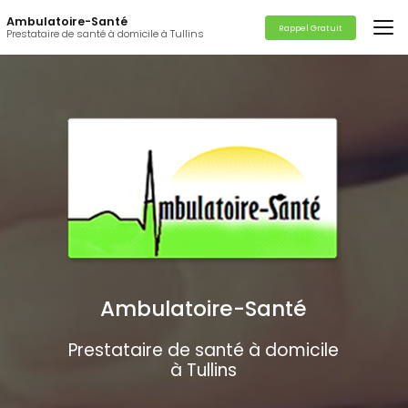
Aller
Ambulatoire-Santé
au
Rappel Gratuit
Prestataire de santé à domicile à Tullins
contenu
principal
Ambulatoire-Santé
Prestataire de santé à domicile
à Tullins