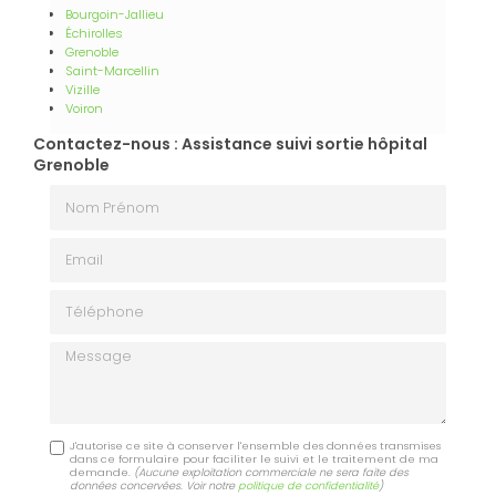
Bourgoin-Jallieu
Échirolles
Grenoble
Saint-Marcellin
Vizille
Voiron
Contactez-nous : Assistance suivi sortie hôpital
Grenoble
Nom Prénom
Email
Téléphone
Message
J'autorise ce site à conserver l'ensemble des données transmises
dans ce formulaire pour faciliter le suivi et le traitement de ma
demande.
(Aucune exploitation commerciale ne sera faite des
données concervées. Voir notre
politique de confidentialité
)