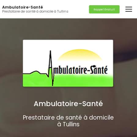
Aller
Ambulatoire-Santé
au
Rappel Gratuit
Prestataire de santé à domicile à Tullins
contenu
principal
Ambulatoire-Santé
Prestataire de santé à domicile
à Tullins