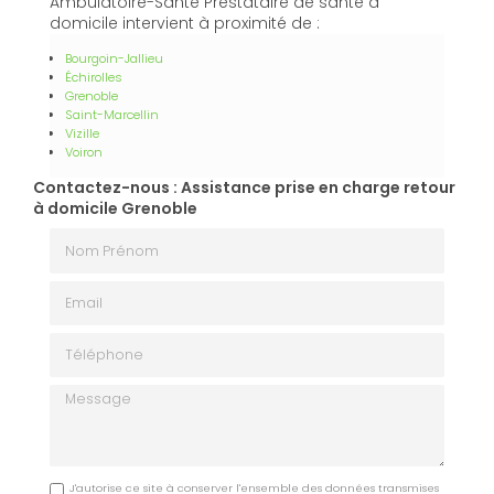
Ambulatoire-Santé Prestataire de santé à
domicile intervient à proximité de :
Bourgoin-Jallieu
Échirolles
Grenoble
Saint-Marcellin
Vizille
Voiron
Contactez-nous : Assistance prise en charge retour
à domicile Grenoble
Nom Prénom
Email
Téléphone
Message
J'autorise ce site à conserver l'ensemble des données transmises