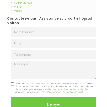
Saint-Marcellin
Vizille
Voiron
Contactez-nous : Assistance suivi sortie hôpital
Voiron
Nom Prénom
Email
Téléphone
Message
J'autorise ce site à conserver l'ensemble des données transmises
dans ce formulaire pour faciliter le suivi et le traitement de ma
demande.
(Aucune exploitation commerciale ne sera faite des
données concervées. Voir notre
politique de confidentialité
)