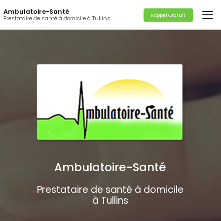
Aller
Ambulatoire-Santé
au
Rappel Gratuit
Prestataire de santé à domicile à Tullins
contenu
principal
Ambulatoire-Santé
Prestataire de santé à domicile
à Tullins