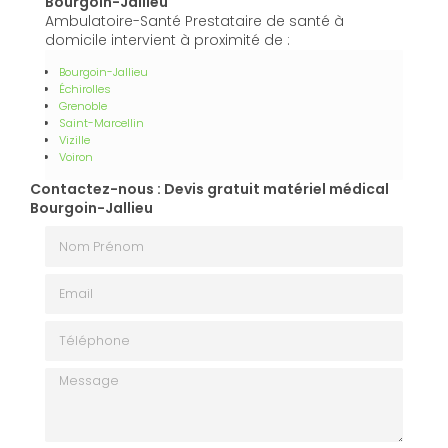
Bourgoin-Jallieu
Ambulatoire-Santé Prestataire de santé à
domicile intervient à proximité de :
Bourgoin-Jallieu
Échirolles
Grenoble
Saint-Marcellin
Vizille
Voiron
Contactez-nous : Devis gratuit matériel médical
Bourgoin-Jallieu
Nom Prénom
Email
Téléphone
Message