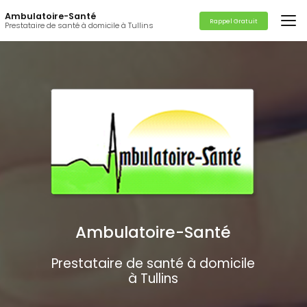
Aller
Ambulatoire-Santé
au
Rappel Gratuit
Prestataire de santé à domicile à Tullins
contenu
principal
Ambulatoire-Santé
Prestataire de santé à domicile
à Tullins