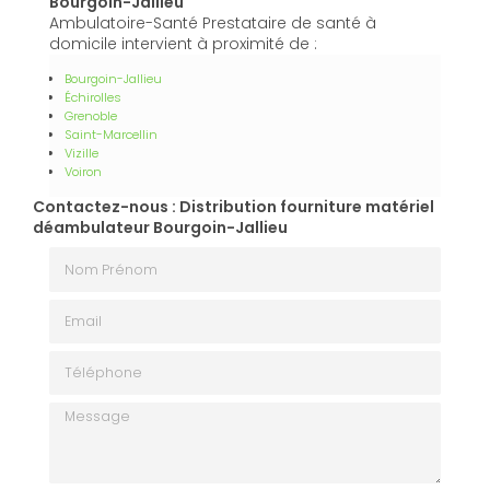
Bourgoin-Jallieu
Ambulatoire-Santé Prestataire de santé à
domicile intervient à proximité de :
Bourgoin-Jallieu
Échirolles
Grenoble
Saint-Marcellin
Vizille
Voiron
Contactez-nous : Distribution fourniture matériel
déambulateur Bourgoin-Jallieu
Nom Prénom
Email
Téléphone
Message