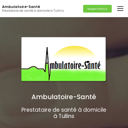
Aller
Ambulatoire-Santé
au
Rappel Gratuit
Prestataire de santé à domicile à Tullins
contenu
principal
Ambulatoire-Santé
Prestataire de santé à domicile
à Tullins