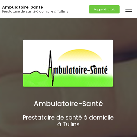
Aller
Ambulatoire-Santé
au
Rappel Gratuit
Prestataire de santé à domicile à Tullins
contenu
principal
Ambulatoire-Santé
Prestataire de santé à domicile
à Tullins