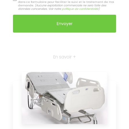
dans ce formulaire pour faciliter le suivi et le traitement de ma
demande.
(Aucune exploitation commerciale ne sera faite des
données concervées. Voir notre
politique de confidentialité
)
En savoir +