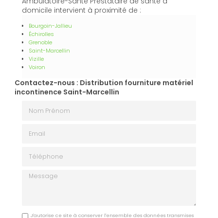
Ambulatoire-Santé Prestataire de santé à
domicile intervient à proximité de :
Bourgoin-Jallieu
Échirolles
Grenoble
Saint-Marcellin
Vizille
Voiron
Contactez-nous : Distribution fourniture matériel
incontinence Saint-Marcellin
Nom Prénom
Email
Téléphone
Message
J'autorise ce site à conserver l'ensemble des données transmises