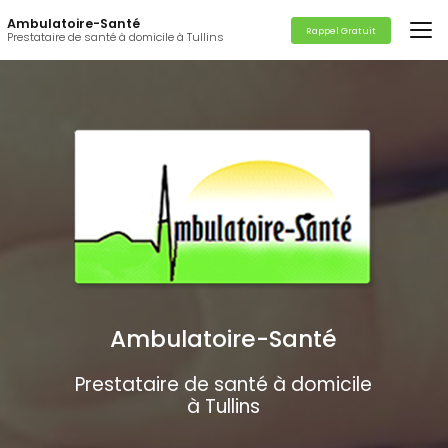
Aller
Ambulatoire-Santé
au
Rappel Gratuit
Prestataire de santé à domicile à Tullins
contenu
principal
Ambulatoire-Santé
Prestataire de santé à domicile
à Tullins