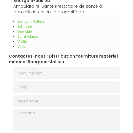
Bourgoin-Jallieu
Ambulatoire-Santé Prestataire de santé à
domicile intervient à proximité de :
Bourgoin-Jallieu
Échirolles
Grenoble
Saint-Marcellin
Vizille
Voiron
Contactez-nous : Distribution fourniture matériel
médical Bourgoin-Jallieu
Nom Prénom
Email
Téléphone
Message