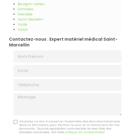
Bourgoin-Jallieu
Échirolles
Grenoble
Saint-Marcellin
Vizille
Voiron
Contactez-nous : Expert matériel médical Saint-
Marcellin
Nom Prénom
Email
Téléphone
Message
J'autorise ce site à conserver l'ensemble des données transmises
dans ce formulaire pour faciliter le suivi et le traitement de ma
demande.
(Aucune exploitation commerciale ne sera faite des
données concervées. Voir notre
politique de confidentialité
)