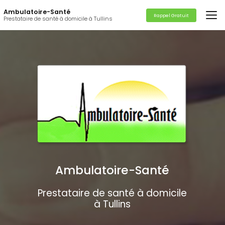
Aller
Ambulatoire-Santé
au
Rappel Gratuit
Prestataire de santé à domicile à Tullins
contenu
principal
Ambulatoire-Santé
Prestataire de santé à domicile
à Tullins