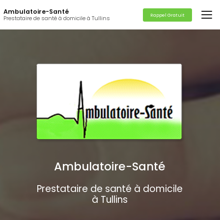
Aller
Ambulatoire-Santé
au
Rappel Gratuit
Prestataire de santé à domicile à Tullins
contenu
principal
Ambulatoire-Santé
Prestataire de santé à domicile
à Tullins