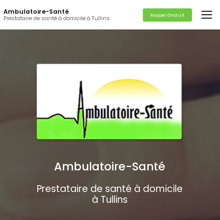
Aller
Ambulatoire-Santé
au
Rappel Gratuit
Prestataire de santé à domicile à Tullins
contenu
principal
Ambulatoire-Santé
Prestataire de santé à domicile
à Tullins