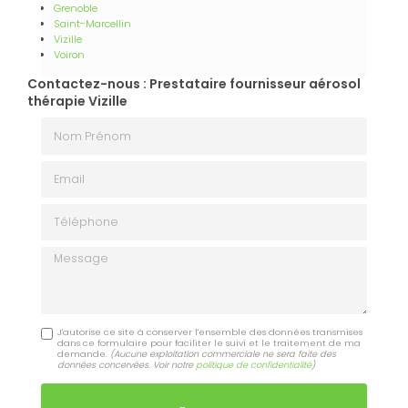
Grenoble
Saint-Marcellin
Vizille
Voiron
Contactez-nous : Prestataire fournisseur aérosol
thérapie Vizille
Nom Prénom
Email
Téléphone
Message
J'autorise ce site à conserver l'ensemble des données transmises
dans ce formulaire pour faciliter le suivi et le traitement de ma
demande.
(Aucune exploitation commerciale ne sera faite des
données concervées. Voir notre
politique de confidentialité
)