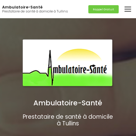
Aller
Ambulatoire-Santé
au
Rappel Gratuit
Prestataire de santé à domicile à Tullins
contenu
principal
Ambulatoire-Santé
Prestataire de santé à domicile
à Tullins