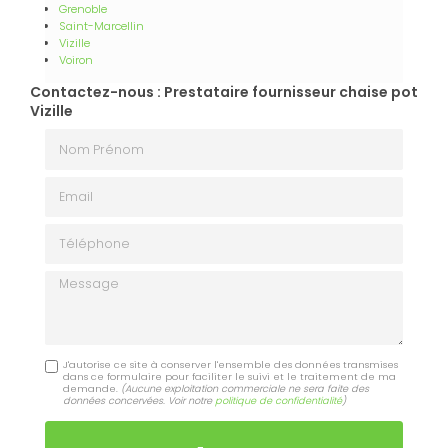
Grenoble
Saint-Marcellin
Vizille
Voiron
Contactez-nous : Prestataire fournisseur chaise pot
Vizille
Nom Prénom
Email
Téléphone
Message
J'autorise ce site à conserver l'ensemble des données transmises
dans ce formulaire pour faciliter le suivi et le traitement de ma
demande.
(Aucune exploitation commerciale ne sera faite des
données concervées. Voir notre
politique de confidentialité
)