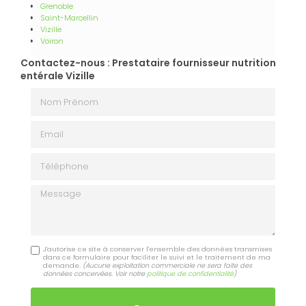
Grenoble
Saint-Marcellin
Vizille
Voiron
Contactez-nous : Prestataire fournisseur nutrition
entérale Vizille
Nom Prénom
Email
Téléphone
Message
J'autorise ce site à conserver l'ensemble des données transmises
dans ce formulaire pour faciliter le suivi et le traitement de ma
demande.
(Aucune exploitation commerciale ne sera faite des
données concervées. Voir notre
politique de confidentialité
)