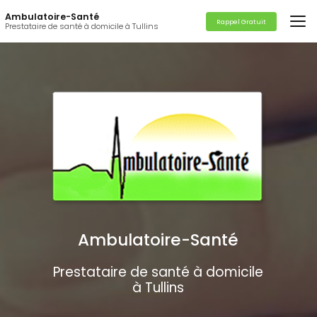
Aller
Ambulatoire-Santé
au
Rappel Gratuit
Prestataire de santé à domicile à Tullins
contenu
principal
Ambulatoire-Santé
Prestataire de santé à domicile
à Tullins