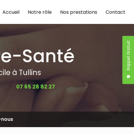
Accueil
Notre rôle
Nos prestations
Contact
Rappel Gratuit
re-Santé
le à Tullins
07 65 28 82 27
-nous