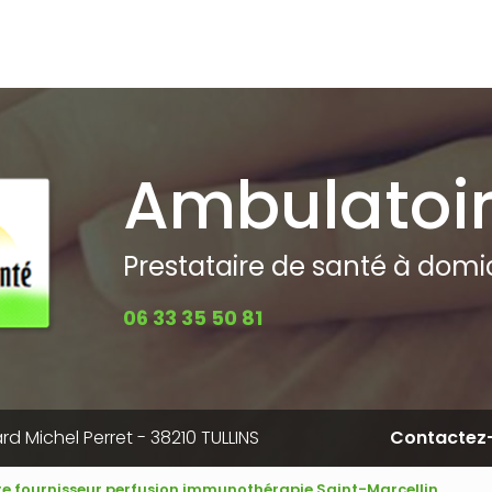
pale
Ambulatoi
Prestataire de santé à domici
06 33 35 50 81
rd Michel Perret - 38210 TULLINS
Contactez
re fournisseur perfusion immunothérapie Saint-Marcellin