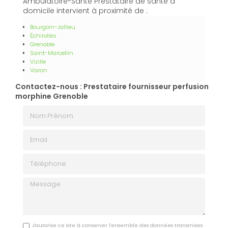
Ambulatoire-Santé Prestataire de santé à
domicile intervient à proximité de :
Bourgoin-Jallieu
Échirolles
Grenoble
Saint-Marcellin
Vizille
Voiron
Contactez-nous : Prestataire fournisseur perfusion
morphine Grenoble
Nom Prénom
Email
Téléphone
Message
J'autorise ce site à conserver l'ensemble des données transmises