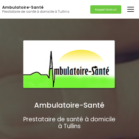
Aller
Ambulatoire-Santé
au
Rappel Gratuit
Prestataire de santé à domicile à Tullins
contenu
principal
Ambulatoire-Santé
Prestataire de santé à domicile
à Tullins