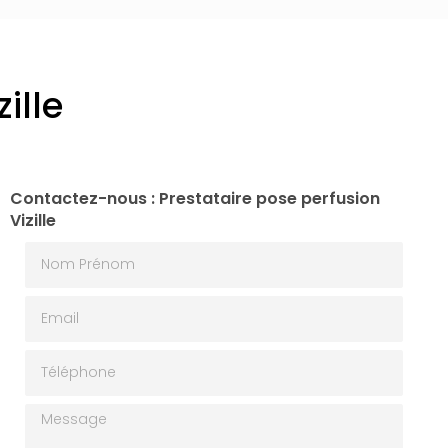
ille
Contactez-nous : Prestataire pose perfusion
Vizille
Nom Prénom
Email
Téléphone
Message