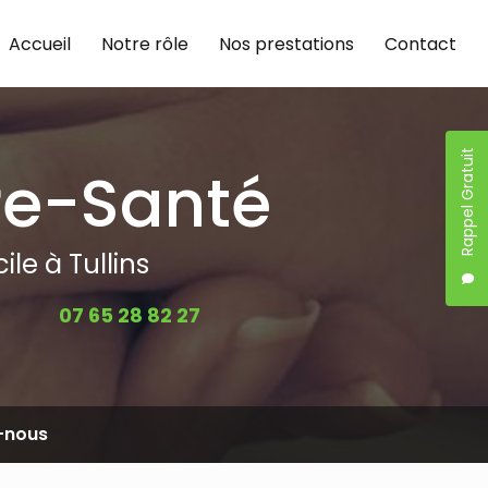
Accueil
Notre rôle
Nos prestations
Contact
Rappel Gratuit
re-Santé
le à Tullins
07 65 28 82 27
-nous