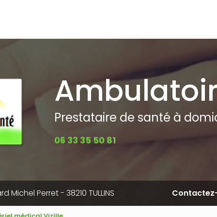
pale
Ambulatoi
Prestataire de santé à domici
06 33 35 50 81
rd Michel Perret - 38210 TULLINS
Contactez
iel médical Vizille