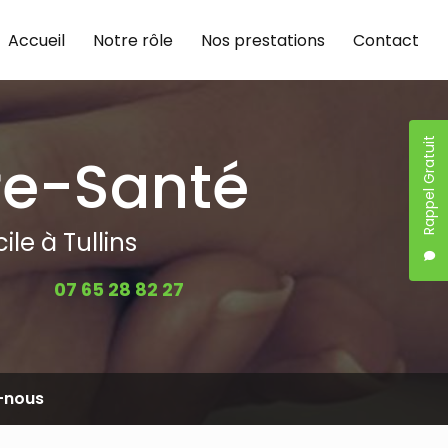
Accueil
Notre rôle
Nos prestations
Contact
Rappel Gratuit
re-Santé
le à Tullins
07 65 28 82 27
-nous