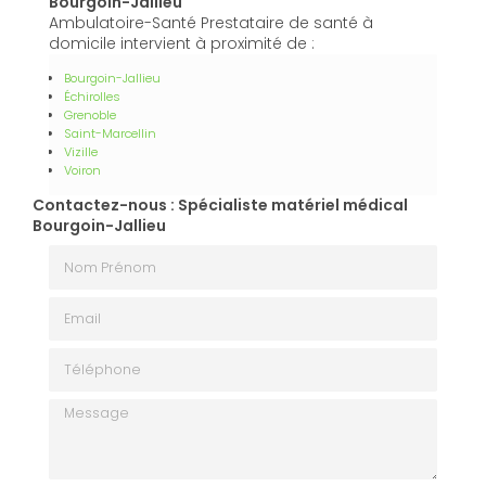
Bourgoin-Jallieu
Ambulatoire-Santé Prestataire de santé à
domicile intervient à proximité de :
Bourgoin-Jallieu
Échirolles
Grenoble
Saint-Marcellin
Vizille
Voiron
Contactez-nous : Spécialiste matériel médical
Bourgoin-Jallieu
Nom Prénom
Email
Téléphone
Message