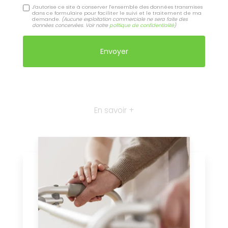
J'autorise ce site à conserver l'ensemble des données transmises
dans ce formulaire pour faciliter le suivi et le traitement de ma
demande.
(Aucune exploitation commerciale ne sera faite des
données concervées. Voir notre
politique de confidentialité
)
En savoir +