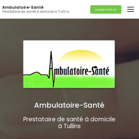
Aller
Ambulatoire-Santé
au
Rappel Gratuit
Prestataire de santé à domicile à Tullins
contenu
principal
Ambulatoire-Santé
Prestataire de santé à domicile
à Tullins