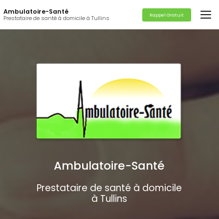
Aller
Ambulatoire-Santé
au
Rappel Gratuit
Prestataire de santé à domicile à Tullins
contenu
principal
Ambulatoire-Santé
Prestataire de santé à domicile
à Tullins