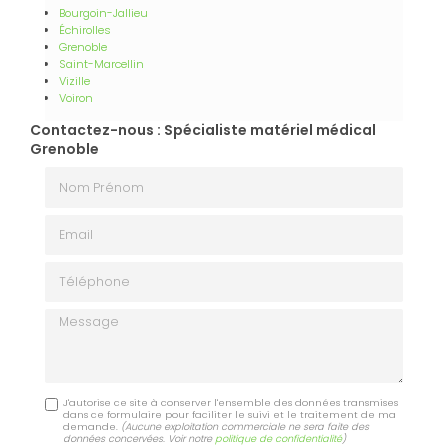
Bourgoin-Jallieu
Échirolles
Grenoble
Saint-Marcellin
Vizille
Voiron
Contactez-nous : Spécialiste matériel médical
Grenoble
Nom Prénom
Email
Téléphone
Message
J'autorise ce site à conserver l'ensemble des données transmises
dans ce formulaire pour faciliter le suivi et le traitement de ma
demande.
(Aucune exploitation commerciale ne sera faite des
données concervées. Voir notre
politique de confidentialité
)