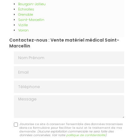
Bourgoin-Jallieu
Échirolles
Grenoble
Saint-Marcellin
Vizille
Voiron
Contactez-nous : Vente matériel médical Saint-
Marcellin
Nom Prénom
Email
Téléphone
Message
J'autorise ce site à conserver l'ensemble des données transmises
dans ce formulaire pour faciliter le suivi et le traitement de ma
demande.
(Aucune exploitation commerciale ne sera faite des
données concervées. Voir notre
politique de confidentialité
)