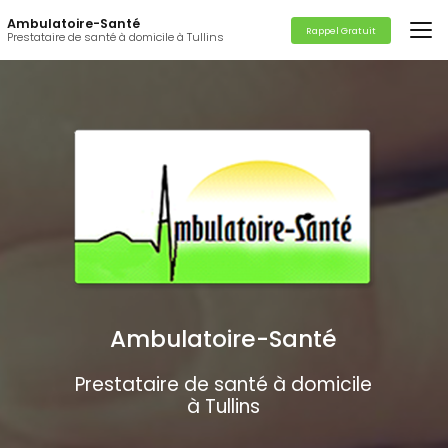
Aller
Ambulatoire-Santé
au
Rappel Gratuit
Prestataire de santé à domicile à Tullins
contenu
principal
Ambulatoire-Santé
Prestataire de santé à domicile
à Tullins