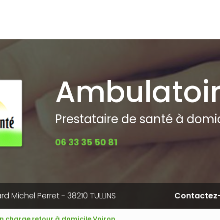
pale
Ambulatoi
Prestataire de santé à domici
06 33 35 50 81
rd Michel Perret - 38210 TULLINS
Contactez
en charge retour à domicile Voiron