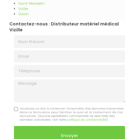
Saint-Marcellin
Vizille
Voiron
Contactez-nous : Distributeur matériel médical
Vizille
Nom Prénom
Email
Téléphone
Message
J'autorise ce site à conserver l'ensemble des données transmises
dans ce formulaire pour faciliter le suivi et le traitement de ma
demande.
(Aucune exploitation commerciale ne sera faite des
données concervées. Voir notre
politique de confidentialité
)