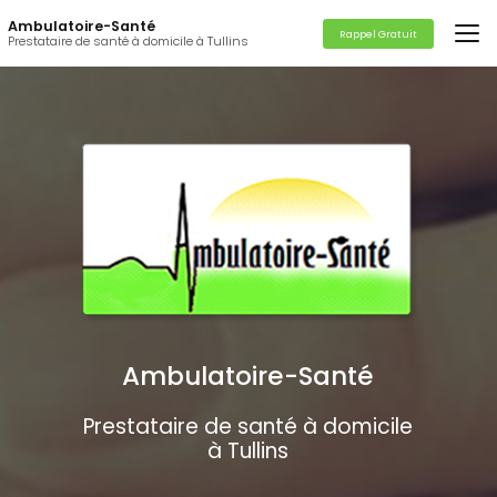
Aller
Ambulatoire-Santé
au
Rappel Gratuit
Prestataire de santé à domicile à Tullins
contenu
principal
Ambulatoire-Santé
Prestataire de santé à domicile
à Tullins