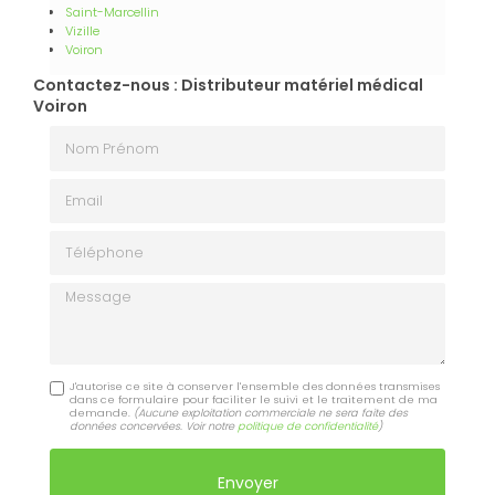
Saint-Marcellin
Vizille
Voiron
Contactez-nous : Distributeur matériel médical
Voiron
Nom Prénom
Email
Téléphone
Message
J'autorise ce site à conserver l'ensemble des données transmises
dans ce formulaire pour faciliter le suivi et le traitement de ma
demande.
(Aucune exploitation commerciale ne sera faite des
données concervées. Voir notre
politique de confidentialité
)