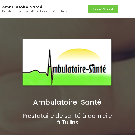
Aller
Ambulatoire-Santé
au
Rappel Gratuit
Prestataire de santé à domicile à Tullins
contenu
principal
Ambulatoire-Santé
Prestataire de santé à domicile
à Tullins