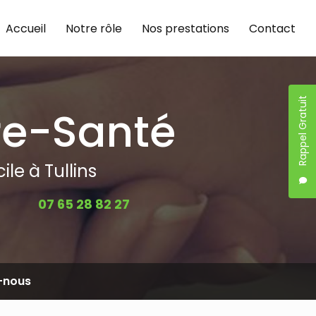
Accueil
Notre rôle
Nos prestations
Contact
Rappel Gratuit
re-Santé
le à Tullins
07 65 28 82 27
-nous