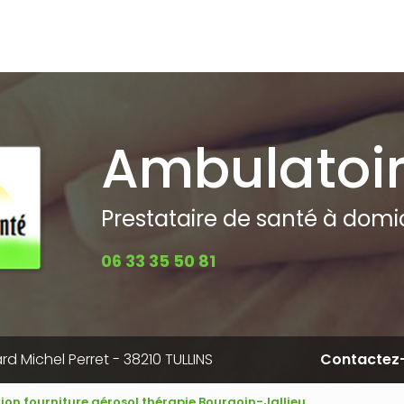
pale
Ambulatoi
Prestataire de santé à domici
06 33 35 50 81
rd Michel Perret - 38210 TULLINS
Contactez
tion fourniture aérosol thérapie Bourgoin-Jallieu