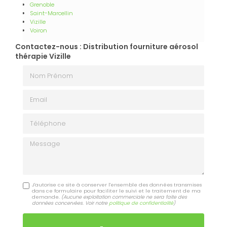
Grenoble
Saint-Marcellin
Vizille
Voiron
Contactez-nous : Distribution fourniture aérosol
thérapie Vizille
Nom Prénom
Email
Téléphone
Message
J'autorise ce site à conserver l'ensemble des données transmises
dans ce formulaire pour faciliter le suivi et le traitement de ma
demande.
(Aucune exploitation commerciale ne sera faite des
données concervées. Voir notre
politique de confidentialité
)