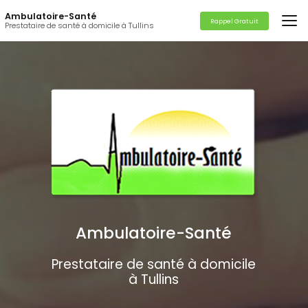
Aller
Ambulatoire-Santé
au
Rappel Gratuit
Prestataire de santé à domicile à Tullins
contenu
principal
Ambulatoire-Santé
Prestataire de santé à domicile
à Tullins