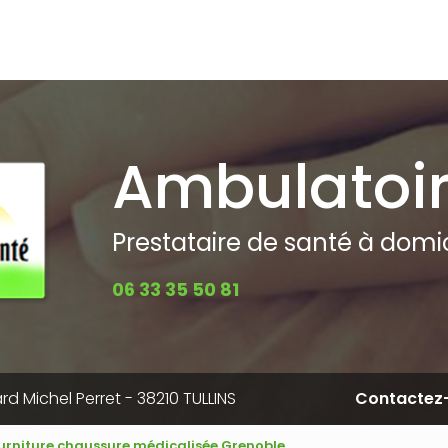
pale
Ambulatoi
Prestataire de santé à domici
06 33 35 50 81
rd Michel Perret - 38210 TULLINS
Contactez
ourniture chaussure médicalisée Grenoble