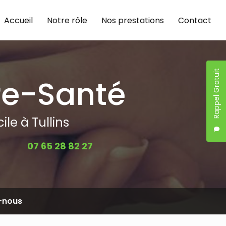
Accueil
Notre rôle
Nos prestations
Contact
Rappel Gratuit
re-Santé
le à Tullins
07 65 28 82 27
-nous