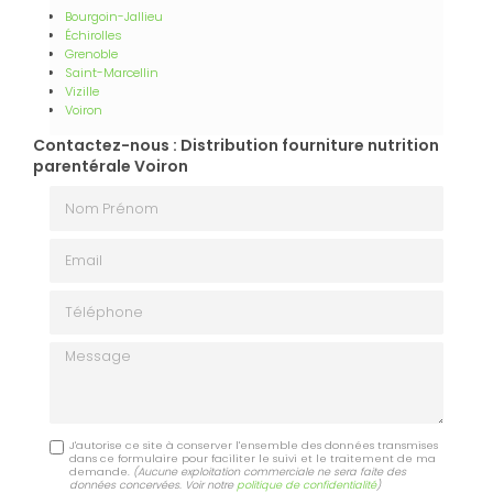
Bourgoin-Jallieu
Échirolles
Grenoble
Saint-Marcellin
Vizille
Voiron
Contactez-nous : Distribution fourniture nutrition
parentérale Voiron
Nom Prénom
Email
Téléphone
Message
J'autorise ce site à conserver l'ensemble des données transmises
dans ce formulaire pour faciliter le suivi et le traitement de ma
demande.
(Aucune exploitation commerciale ne sera faite des
données concervées. Voir notre
politique de confidentialité
)