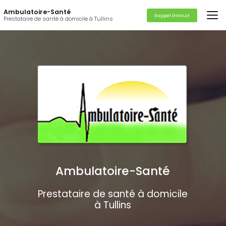
Aller
Ambulatoire-Santé
au
Rappel Gratuit
Prestataire de santé à domicile à Tullins
contenu
principal
Ambulatoire-Santé
Prestataire de santé à domicile
à Tullins