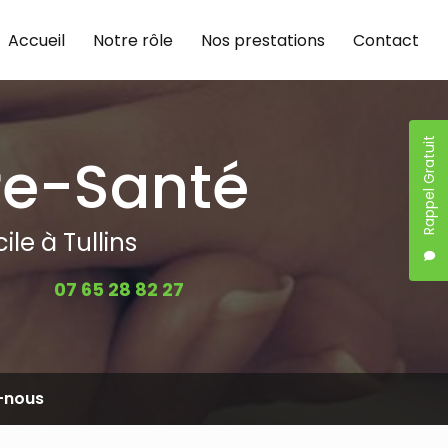
Accueil
Notre rôle
Nos prestations
Contact
Rappel Gratuit
re-Santé
le à Tullins
07 65 28 82 27
-nous