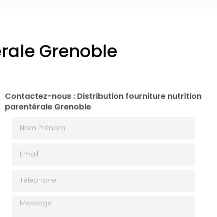
térale Grenoble
Contactez-nous : Distribution fourniture nutrition
parentérale Grenoble
Nom Prénom
Email
Téléphone
Message