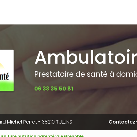
pale
Ambulatoi
Prestataire de santé à domici
06 33 35 50 81
rd Michel Perret - 38210 TULLINS
Contactez
ourniture nutrition parentérale Grenoble