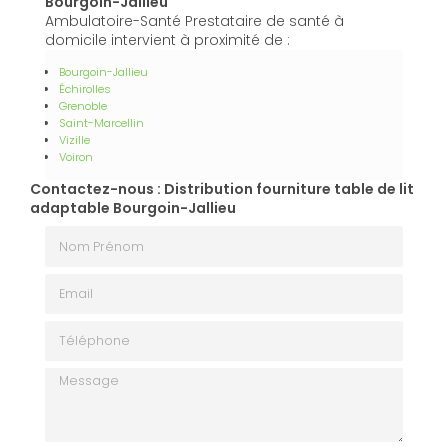
Bourgoin-Jallieu
Ambulatoire-Santé Prestataire de santé à
domicile intervient à proximité de :
Bourgoin-Jallieu
Échirolles
Grenoble
Saint-Marcellin
Vizille
Voiron
Contactez-nous : Distribution fourniture table de lit
adaptable Bourgoin-Jallieu
Nom Prénom
Email
Téléphone
Message