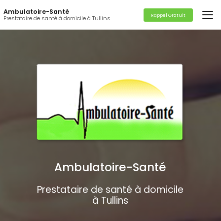
Aller
Ambulatoire-Santé
au
Rappel Gratuit
Prestataire de santé à domicile à Tullins
contenu
principal
Ambulatoire-Santé
Prestataire de santé à domicile
à Tullins