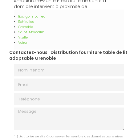
Ambulatoire-Santé Prestataire de santé à
domicile intervient à proximité de :
Bourgoin-Jallieu
Échirolles
Grenoble
Saint-Marcellin
Vizille
Voiron
Contactez-nous : Distribution fourniture table de lit
adaptable Grenoble
Nom Prénom
Email
Téléphone
Message
J'autorise ce site à conserver l'ensemble des données transmises