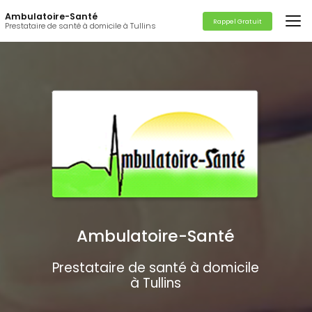
Aller
Ambulatoire-Santé
au
Rappel Gratuit
Prestataire de santé à domicile à Tullins
contenu
principal
Ambulatoire-Santé
Prestataire de santé à domicile
à Tullins