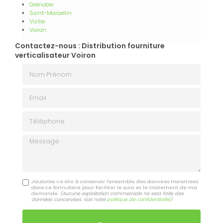
Grenoble
Saint-Marcellin
Vizille
Voiron
Contactez-nous : Distribution fourniture
verticalisateur Voiron
Nom Prénom
Email
Téléphone
Message
J'autorise ce site à conserver l'ensemble des données transmises
dans ce formulaire pour faciliter le suivi et le traitement de ma
demande.
(Aucune exploitation commerciale ne sera faite des
données concervées. Voir notre
politique de confidentialité
)