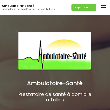
Aller
Ambulatoire-Santé
au
Rappel Gratuit
Prestataire de santé à domicile à Tullins
contenu
principal
Ambulatoire-Santé
Prestataire de santé à domicile
à Tullins