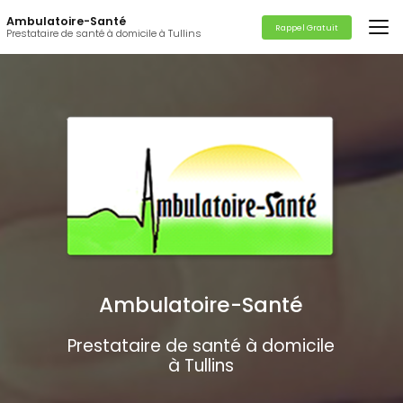
Aller
Ambulatoire-Santé
au
Rappel Gratuit
Prestataire de santé à domicile à Tullins
contenu
principal
Ambulatoire-Santé
Prestataire de santé à domicile
à Tullins