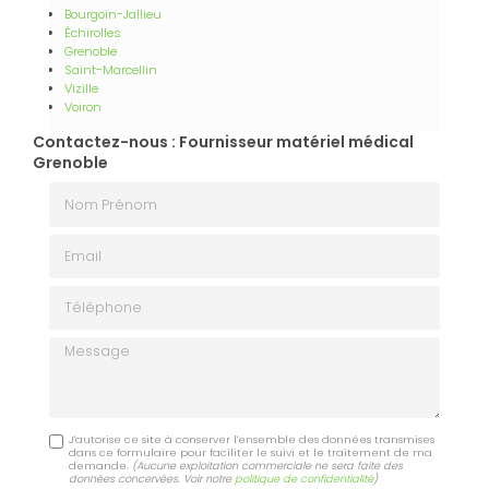
Bourgoin-Jallieu
Échirolles
Grenoble
Saint-Marcellin
Vizille
Voiron
Contactez-nous : Fournisseur matériel médical
Grenoble
Nom Prénom
Email
Téléphone
Message
J'autorise ce site à conserver l'ensemble des données transmises
dans ce formulaire pour faciliter le suivi et le traitement de ma
demande.
(Aucune exploitation commerciale ne sera faite des
données concervées. Voir notre
politique de confidentialité
)